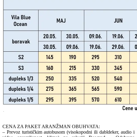
CENA ZA PAKET ARANŽMAN OBUHVATA:
– Prevoz turističkim autobusom (visokopodni ili dabldeker, audio i