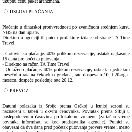
ukupnu cenu paket aranžmana.
USLOVI PLAĆANJA
Plaćanje u dinarskoj protivvrednosti po zvaničnom srednjem kursu
NBS na dan uplate.
Direktno u agenciji ili putem profakture izdate od strane TA Time
Travel
- Gotovinsko plaćanje: 40% prilikom rezervacije, ostatak najkasnije
15 dana pre početka putovanja.
- Direktno na račun TA Time Travel
- Odloženo plaćanje: 40% prilikom rezervacije, ostatak u jednakim
mesečnim ratama čekovima građana, rate dospevaju 10. i 20-og u
mesecu, dospeće poslednje rate 20.12.
PREVOZ
Datumi polazaka iz Srbije prema Grčkoj u letnjoj sezoni su
naznačeni u tabeli u okviru cenovnika. Povratak prema Srbiji u
poslepodnevnim časovima po lokalnom vremenu (za tačno vreme
povratka informisati se kod predstavnika agencije). Putnici su
obavezni da dva dana pred početak putovanja provere vreme i mesto