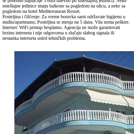
se posebno naplaćuje 5 eura dnevno po smeštajnoj jedinici). Neke
smeštajne jedinice imaju balkone sa pogledom na ulicu, a neke sa
pogledom na hotel Mediterranean Resort.
Posteljina i čišćenje: Za vreme boravka sami održavate higijenu u
studiu/apartmanu; Posteljina se menja na 5 dana. Vila nema peškire.
Internet: WiFi pristup besplatno. Agencija ne može garantovati
brzinu interneta i nije odgovorna u slučaju slabog signala ili
nestanka interneta usled tehničkih problema.