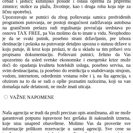
ćebad i jastuci; kuhinjsko posuđe i ostala oprema za pripremu
zimnice; stolice za plažu, životinje, kao i druga roba koja nije za
ličnu upotrebu).
Upozoravaju se putnici da zbog poštovanja satnica predviđenih
programom putovanja, ne postoji mogućnost zadržavanja autobusa
na graničnom prelazu radi regulisanja povraćaja sredstava po
osnovu TAX FREE, pa Vas molimo da to imate u vidu. Neophodno
je da se svaki putnik, posebno strani državljanin, pre izbora
destinacije i polaska na putovanje detaljno upozna o statusu države u
koju putuje, ili kroz koju prolazi, te da u skladu sa tim pribavi svu
propisanu dokumentaciju. Poštovani putnici, želimo da Vas
upozorimo da usled svetske ekonomske i energetske krize može
doći do opadanja kvaliteta hotelskih usluga, posebno servisa, na
svim destinacijama, (a posebno do restrikcija u snabdevanju strujom,
vodom, internetom, određenim vrstama robe i ), na šta agencija, s
obzirom na to da se radi o opšte poznatim razlozima, koji su van
domašaja naše delatnosti, ne može imati uticaja.
VAŽNE NAPOMENE
Naša agencija se trudi da pruži precizan opis aranžmana, ali ne može
garantovati potpunu ispravnost bez grešaka ili naknadnih izmena,
koje nisu unapred obaveštene. Molimo Vas da proverite sve
informacije prilikom rezervacije u samoj agenciji. Sve cene su