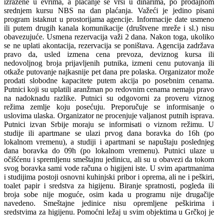
izražene u evrima, a plaćanje se vrši u dinarima, po prodajnom
srednjem kursu NBS na dan plaćanja. Važeći je jedino pisani
program istaknut u prostorijama agencije. Informacije date usmeno
ili putem drugih kanala komunikacije (društvene mreže i sl.) nisu
obavezujuće. Usmena rezervacija važi 2 dana. Nakon toga, ukoliko
se ne uplati akontacija, rezervacija se poništava. Agencija zadržava
pravo da, usled izmena cena prevoza, deviznog kursa ili
nedovoljnog broja prijavljenih putnika, izmeni cenu putovanja ili
otkaže putovanje najkasnije pet dana pre polaska. Organizator može
prodati slobodne kapacitete putem akcija po posebnim cenama.
Putnici koji su uplatili aranžman po redovnim cenama nemaju pravo
na nadoknadu razlike. Putnici su odgovorni za proveru viznog
režima zemlje koju posećuju. Preporučuje se informisanje o
uslovima ulaska. Organizator ne procenjuje valjanost putnih isprava.
Putnici izvan Srbije moraju se informisati o viznom režimu. U
studije ili apartmane se ulazi prvog dana boravka do 16h (po
lokalnom vremenu), a studiji i apartmani se napuštaju poslednjeg
dana boravka do 09h (po lokalnom vremenu). Putnici ulaze u
očišćenu i spremljenu smeštajnu jedinicu, ali su u obavezi da tokom
svog boravka sami vode računa o higijeni iste. U svim apartmanima
i studijima postoji osnovni kuhinjski pribor i oprema, ali ne i peškiri,
toalet papir i sredstva za higijenu. Biranje spratnosti, pogleda ili
broja sobe nije moguće, osim kada u programu nije drugačije
navedeno. Smeštajne jedinice nisu opremljene peškirima i
sredstvima za higijenu. Pomoćni ležaj u svim objektima u Grčkoj je