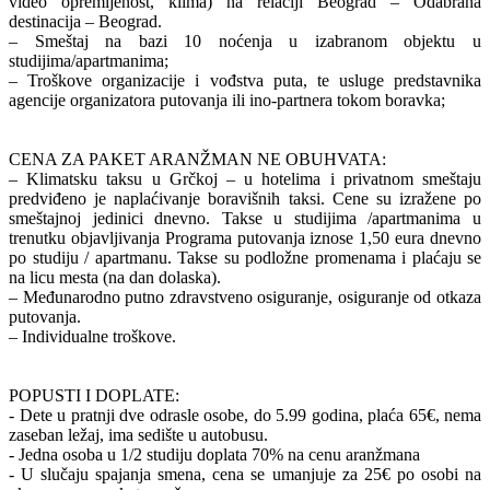
video opremljenost, klima) na relaciji Beograd – Odabrana
destinacija – Beograd.
– Smeštaj na bazi 10 noćenja u izabranom objektu u
studijima/apartmanima;
– Troškove organizacije i vođstva puta, te usluge predstavnika
agencije organizatora putovanja ili ino-partnera tokom boravka;
CENA ZA PAKET ARANŽMAN NE OBUHVATA:
– Klimatsku taksu u Grčkoj – u hotelima i privatnom smeštaju
predviđeno je naplaćivanje boravišnih taksi. Cene su izražene po
smeštajnoj jedinici dnevno. Takse u studijima /apartmanima u
trenutku objavljivanja Programa putovanja iznose 1,50 eura dnevno
po studiju / apartmanu. Takse su podložne promenama i plaćaju se
na licu mesta (na dan dolaska).
– Međunarodno putno zdravstveno osiguranje, osiguranje od otkaza
putovanja.
– Individualne troškove.
POPUSTI I DOPLATE:
- Dete u pratnji dve odrasle osobe, do 5.99 godina, plaća 65€, nema
zaseban ležaj, ima sedište u autobusu.
- Jedna osoba u 1/2 studiju doplata 70% na cenu aranžmana
- U slučaju spajanja smena, cena se umanjuje za 25€ po osobi na