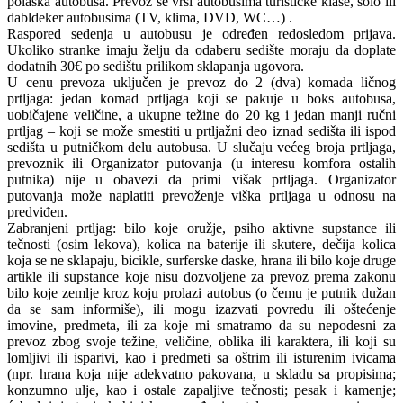
polaska autobusa. Prevoz se vrši autobusima turističke klase, solo ili
dabldeker autobusima (TV, klima, DVD, WC…) .
Raspored sedenja u autobusu je određen redosledom prijava.
Ukoliko stranke imaju želju da odaberu sedište moraju da doplate
dodatnih 30€ po sedištu prilikom sklapanja ugovora.
U cenu prevoza uključen je prevoz do 2 (dva) komada ličnog
prtljaga: jedan komad prtljaga koji se pakuje u boks autobusa,
uobičajene veličine, a ukupne težine do 20 kg i jedan manji ručni
prtljag – koji se može smestiti u prtljažni deo iznad sedišta ili ispod
sedišta u putničkom delu autobusa. U slučaju većeg broja prtljaga,
prevoznik ili Organizator putovanja (u interesu komfora ostalih
putnika) nije u obavezi da primi višak prtljaga. Organizator
putovanja može naplatiti prevoženje viška prtljaga u odnosu na
predviđen.
Zabranjeni prtljag: bilo koje oružje, psiho aktivne supstance ili
tečnosti (osim lekova), kolica na baterije ili skutere, dečija kolica
koja se ne sklapaju, bicikle, surferske daske, hrana ili bilo koje druge
artikle ili supstance koje nisu dozvoljene za prevoz prema zakonu
bilo koje zemlje kroz koju prolazi autobus (o čemu je putnik dužan
da se sam informiše), ili mogu izazvati povredu ili oštećenje
imovine, predmeta, ili za koje mi smatramo da su nepodesni za
prevoz zbog svoje težine, veličine, oblika ili karaktera, ili koji su
lomljivi ili isparivi, kao i predmeti sa oštrim ili isturenim ivicama
(npr. hrana koja nije adekvatno pakovana, u skladu sa propisima;
konzumno ulje, kao i ostale zapaljive tečnosti; pesak i kamenje;