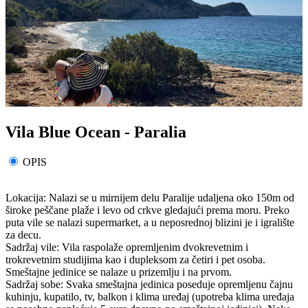
Vila Blue Ocean - Paralia
OPIS
Lokacija: Nalazi se u mirnijem delu Paralije udaljena oko 150m od
široke peščane plaže i levo od crkve gledajući prema moru. Preko
puta vile se nalazi supermarket, a u neposrednoj blizini je i igralište
za decu.
Sadržaj vile: Vila raspolaže opremljenim dvokrevetnim i
trokrevetnim studijima kao i dupleksom za četiri i pet osoba.
Smeštajne jedinice se nalaze u prizemlju i na prvom.
Sadržaj sobe: Svaka smeštajna jedinica poseduje opremljenu čajnu
kuhinju, kupatilo, tv, balkon i klima uređaj (upotreba klima uređaja