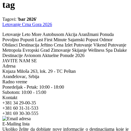
tag
Tagovi: '
bar 2026
'
Letovanje Crna Gora 2026
Letovanje Leto More Autobusom Akcija Aranžmani Ponuda
Povoljno Popusti Last First Minute Sajamski Popust Odmor
Obilasci Destinacija Jeftino Cena Izlet Putovanje Vikend Putovanje
Metropola Evropski Grad Zimovanje Skijanje Wellness Spa Dalake
Destinacije Avionom Aktuelne Ponude 2026
JAVITE NAM SE
Adresa
Knjaza Miloša 263, lok. 29 - TC Peštan
Aranđelovac, Srbija
Radno vreme
Ponedeljak - Petak: 10:00 - 18:00
Subotom: 10:00 - 15:00
Kontakt
+381 34 29-00-35
+381 60 31-31-533
+381 69 30-30-555
E-Mailing lista
Ukoliko želite da dobijate nove informacije o destinacijama koje je