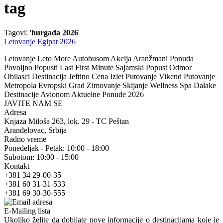
tag
Tagovi: '
hurgada 2026
'
Letovanje Egipat 2026
Letovanje Leto More Autobusom Akcija Aranžmani Ponuda
Povoljno Popusti Last First Minute Sajamski Popust Odmor
Obilasci Destinacija Jeftino Cena Izlet Putovanje Vikend Putovanje
Metropola Evropski Grad Zimovanje Skijanje Wellness Spa Dalake
Destinacije Avionom Aktuelne Ponude 2026
JAVITE NAM SE
Adresa
Knjaza Miloša 263, lok. 29 - TC Peštan
Aranđelovac, Srbija
Radno vreme
Ponedeljak - Petak: 10:00 - 18:00
Subotom: 10:00 - 15:00
Kontakt
+381 34 29-00-35
+381 60 31-31-533
+381 69 30-30-555
E-Mailing lista
Ukoliko želite da dobijate nove informacije o destinacijama koje je