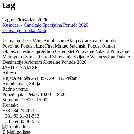
tag
Tagovi: '
kušadasi 2026
'
Kušadasi - Čanakale Specijalna Ponuda 2026
Letovanje Turska 2026
Letovanje Leto More Autobusom Akcija Aranžmani Ponuda
Povoljno Popusti Last First Minute Sajamski Popust Odmor
Obilasci Destinacija Jeftino Cena Izlet Putovanje Vikend Putovanje
Metropola Evropski Grad Zimovanje Skijanje Wellness Spa Dalake
Destinacije Avionom Aktuelne Ponude 2026
JAVITE NAM SE
Adresa
Knjaza Miloša 263, lok. 29 - TC Peštan
Aranđelovac, Srbija
Radno vreme
Ponedeljak - Petak: 10:00 - 18:00
Subotom: 10:00 - 15:00
Kontakt
+381 34 29-00-35
+381 60 31-31-533
+381 69 30-30-555
E-Mailing lista