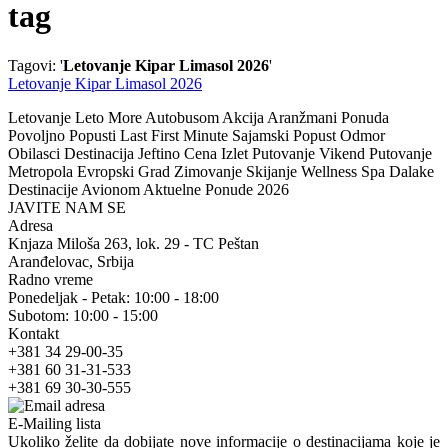
tag
Tagovi: '
Letovanje Kipar Limasol 2026
'
Letovanje Kipar Limasol 2026
Letovanje Leto More Autobusom Akcija Aranžmani Ponuda
Povoljno Popusti Last First Minute Sajamski Popust Odmor
Obilasci Destinacija Jeftino Cena Izlet Putovanje Vikend Putovanje
Metropola Evropski Grad Zimovanje Skijanje Wellness Spa Dalake
Destinacije Avionom Aktuelne Ponude 2026
JAVITE NAM SE
Adresa
Knjaza Miloša 263, lok. 29 - TC Peštan
Aranđelovac, Srbija
Radno vreme
Ponedeljak - Petak: 10:00 - 18:00
Subotom: 10:00 - 15:00
Kontakt
+381 34 29-00-35
+381 60 31-31-533
+381 69 30-30-555
E-Mailing lista
Ukoliko želite da dobijate nove informacije o destinacijama koje je