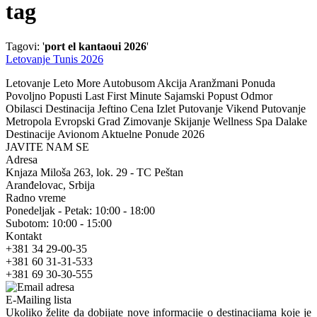
tag
Tagovi: '
port el kantaoui 2026
'
Letovanje Tunis 2026
Letovanje Leto More Autobusom Akcija Aranžmani Ponuda
Povoljno Popusti Last First Minute Sajamski Popust Odmor
Obilasci Destinacija Jeftino Cena Izlet Putovanje Vikend Putovanje
Metropola Evropski Grad Zimovanje Skijanje Wellness Spa Dalake
Destinacije Avionom Aktuelne Ponude 2026
JAVITE NAM SE
Adresa
Knjaza Miloša 263, lok. 29 - TC Peštan
Aranđelovac, Srbija
Radno vreme
Ponedeljak - Petak: 10:00 - 18:00
Subotom: 10:00 - 15:00
Kontakt
+381 34 29-00-35
+381 60 31-31-533
+381 69 30-30-555
E-Mailing lista
Ukoliko želite da dobijate nove informacije o destinacijama koje je