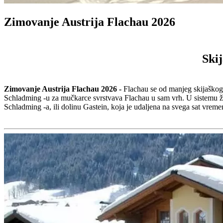
Zimovanje Austrija Flachau 2026
Skij
Zimovanje Austrija Flachau 2026 -
Flachau se od manjeg skijaško
Schladming -u za mučkarce svrstvava Flachau u sam vrh. U sistemu ži
Schladming -a, ili dolinu Gastein, koja je udaljena na svega sat vrem