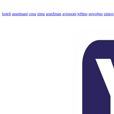
hoteli
apartmani
cena
zima
aranžman
avionom
jeftino
povoljno
zimov