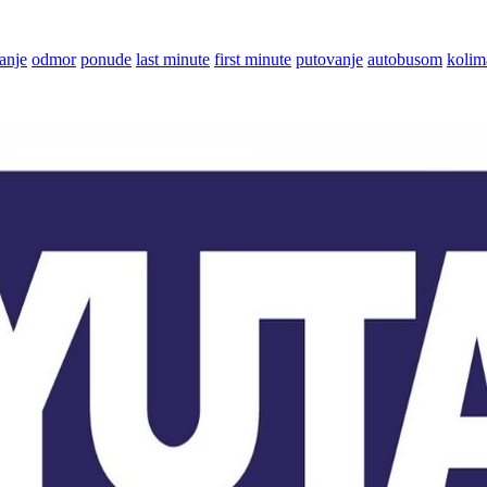
anje
odmor
ponude
last minute
first minute
putovanje
autobusom
kolim