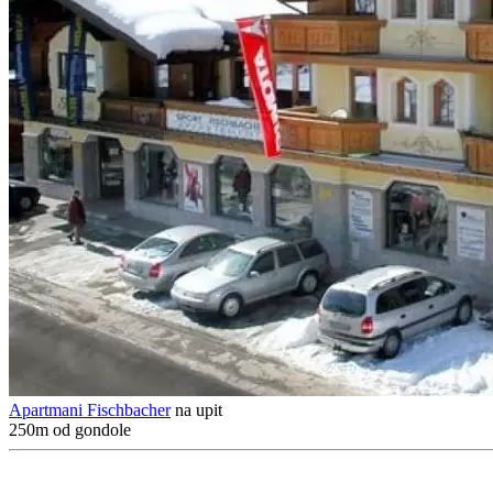
Apartmani Fischbacher
na upit
250m od gondole