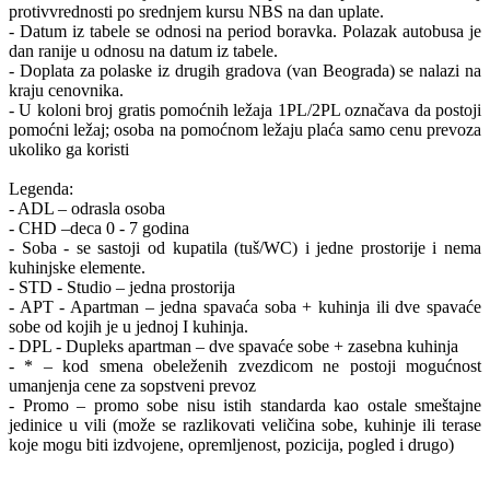
protivvrednosti po srednjem kursu NBS na dan uplate.
- Datum iz tabele se odnosi na period boravka. Polazak autobusa je
dan ranije u odnosu na datum iz tabele.
- Doplata za polaske iz drugih gradova (van Beograda) se nalazi na
kraju cenovnika.
- U koloni broj gratis pomoćnih ležaja 1PL/2PL označava da postoji
pomoćni ležaj; osoba na pomoćnom ležaju plaća samo cenu prevoza
ukoliko ga koristi
Legenda:
- ADL – odrasla osoba
- CHD –deca 0 - 7 godina
- Soba - se sastoji od kupatila (tuš/WC) i jedne prostorije i nema
kuhinjske elemente.
- STD - Studio – jedna prostorija
- APT - Apartman – jedna spavaća soba + kuhinja ili dve spavaće
sobe od kojih je u jednoj I kuhinja.
- DPL - Dupleks apartman – dve spavaće sobe + zasebna kuhinja
- * – kod smena obeleženih zvezdicom ne postoji mogućnost
umanjenja cene za sopstveni prevoz
- Promo – promo sobe nisu istih standarda kao ostale smeštajne
jedinice u vili (može se razlikovati veličina sobe, kuhinje ili terase
koje mogu biti izdvojene, opremljenost, pozicija, pogled i drugo)