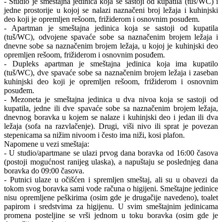
- Studio je smeštajna jedinica koja se sastoji od kupatila (tuš/WC) i
jedne prostorije u kojoj se nalazi naznačeni broj ležaja i kuhinjski
deo koji je opremljen rešoom, frižiderom i osnovnim posuđem.
- Apartman je smeštajna jedinica koja se sastoji od kupatila
(tuš/WC), odvojene spavaće sobe sa naznačenim brojem ležaja i
dnevne sobe sa naznačenim brojem ležaja, u kojoj je kuhinjski deo
opremljen rešoom, frižiderom i osnovnim posuđem.
- Dupleks apartman je smeštajna jedinica koja ima kupatilo
(tuš/WC), dve spavaće sobe sa naznačenim brojem ležaja i zaseban
kuhinjski deo koji je opremljen rešoom, frižiderom i osnovnim
posuđem.
- Mezoneta je smeštajna jedinica u dva nivoa koja se sastoji od
kupatila, jedne ili dve spavaće sobe sa naznačenim brojem ležaja,
dnevnog boravka u kojem se nalaze i kuhinjski deo i jedan ili dva
ležaja (sofa na razvlačenje). Drugi, viši nivo ili sprat je povezan
stepenicama sa nižim nivoom i često ima niži, kosi plafon.
Napomene u vezi smeštaja:
- U studio/apartmane se ulazi prvog dana boravka od 16:00 časova
(postoji mogućnost ranijeg ulaska), a napuštaju se poslednjeg dana
boravka do 09:00 časova.
- Putnici ulaze u očišćen i spremljen smeštaj, ali su u obavezi da
tokom svog boravka sami vode računa o higijeni. Smeštajne jedinice
nisu opremljene peškirima (osim gde je drugačije navedeno), toalet
papirom i sredstvima za higijenu. U svim smeštajnim jedinicama
promena posteljine se vrši jednom u toku boravka (osim gde je