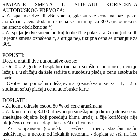
SPAJANJE SMENA U SLUČAJU KORIŠĆENJA
AUTOBUSKOG PREVOZA:
- Za spajanje dve ili više smena, gde su sve cene na bazi paket
aranžmana, cena dodatnih smena se umanjuje za 30 € (ne odnosi se
na smene obeležene sa *).
- Za spajanje dve smene od kojih obe čine paket aranžman (od kojih
je jedna smena označena *, a druga ne), ukupna cena se umanjuje za
30€.
POPUSTI:
Deca u pratnji dve punoplative osobe:
- Od 0 - 2 godine besplatno (nemaju sedište u autobusu, nemaju
ležaj), a u slučaju da žele sedište u autobusu plaćaju cenu autobuske
karte
- Osobe na pomoćnim ležajevima (označavaju se sa +1, +2 u
strukturi soba) plaćaju cenu autobuske karte
DOPLATE:
- Za jednu odraslu osobu 80 % od cene aranžmana
- Za klima uređaj 3-10 € dnevno po smeštajnoj jedinici (odnosi se na
smeštajne objekte koji poseduju klima uređaj a čije korišćenje nije
uključeno u cenu) – doplata se vrši na licu mesta
- Za polupansion (doručak + večera – meni, klasičan način
usluživanja) u nekom od lokalnih restorana - doplata se vrši na licu
mesta.