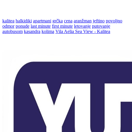
kalitea
halkidiki
apartmani
grčka
cena
aranžman
jeftino
povoljno
odmor
ponude
last minute
first minute
letovanje
putovanje
autobusom
kasandra
kolima
Vila Aelia Sea View - Kalitea