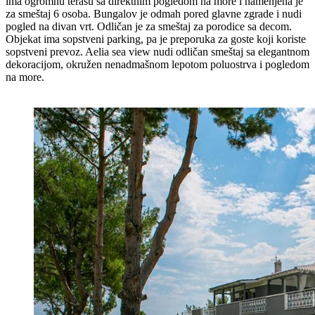
ima ogromnu terasu sa direktnim pogledom na more i namenjena je
za smeštaj 6 osoba. Bungalov je odmah pored glavne zgrade i nudi
pogled na divan vrt. Odličan je za smeštaj za porodice sa decom.
Objekat ima sopstveni parking, pa je preporuka za goste koji koriste
sopstveni prevoz. Aelia sea view nudi odličan smeštaj sa elegantnom
dekoracijom, okružen nenadmašnom lepotom poluostrva i pogledom
na more.