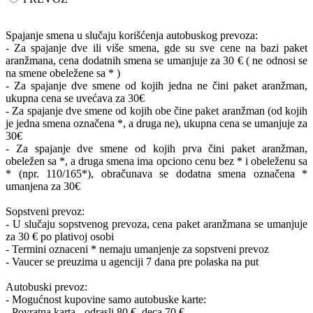
Spajanje smena u slučaju korišćenja autobuskog prevoza:
- Za spajanje dve ili više smena, gde su sve cene na bazi paket
aranžmana, cena dodatnih smena se umanjuje za 30 € ( ne odnosi se
na smene obeležene sa * )
- Za spajanje dve smene od kojih jedna ne čini paket aranžman,
ukupna cena se uvećava za 30€
- Za spajanje dve smene od kojih obe čine paket aranžman (od kojih
je jedna smena označena *, a druga ne), ukupna cena se umanjuje za
30€
- Za spajanje dve smene od kojih prva čini paket aranžman,
obeležen sa *, a druga smena ima opciono cenu bez * i obeleženu sa
* (npr. 110/165*), obračunava se dodatna smena označena *
umanjena za 30€
Sopstveni prevoz:
- U slučaju sopstvenog prevoza, cena paket aranžmana se umanjuje
za 30 € po plativoj osobi
- Termini oznaceni * nemaju umanjenje za sopstveni prevoz
- Vaucer se preuzima u agenciji 7 dana pre polaska na put
Autobuski prevoz:
- Mogućnost kupovine samo autobuske karte:
- Povratna karta - odrasli 80 €, deca 70 €