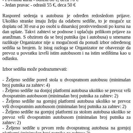
- Jedan pravac - odrasli 55 €, deca 50 €
Raspored sedenja u autobusu je određen redosledom prijave.
Ukoliko stranke imaju želju da odaberu sedište, to je moguće uz
doplatu od 30 eur-a po osobi u dinarskoj protivvrednosti po kursu na
dan uplate. Takvi zahtevi se podnose i uplaćuju prilikom prijave za
aranžman. S obzirom da se broj putnika (pa i autobusa) u smenama
razlikuje Organizator nije u mogućnosti da ponudi izbor određenog
sedišta sa brojem. Iz istog razloga se Organizator ne obavezuje da
prevoz u povratku izvrši istim autobusom i na istim sedištima kao u
odlasku.
Izbor sedišta može podrazumevati:
- Željeno sedište pored stola u dvospratnom autobusu (minimalan
broj putnika za zahtev: 4)
- Željeno sedište na donjoj platformi autobusa ukoliko se prevoz vrši
dvospratnim autobusom (minimalan broj putnika za zahtev: 2)
- Željeno sedište na gornjoj platformi autobusa ukoliko se prevoz
vrši dvospratnim autobusom (minimalan broj putnika za zahtev: 2)
- Željeno sedište na gornjoj platformi za stolom autobusa ukoliko se
prevoz vrši dvospratnim autobusom (minimalan broj putnika za
zahtev: 2)
- Željeno sedište u prvom redu dvospratnog autobusa na gornjoj