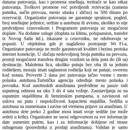
datuma putovanja, kao i promena smeštaja, tretiraće se kao otkaz
putovanja. Troškovi promene već potvdjenih rezevacija (zamena
putnika, način prevoza, mesto ulaska i slično) su 500 dinara po
rezervaciji. Organizator putovanja ne garantuje spratnost, pogled,
broj smeštajne jedinice, sediste u autobusu ili avionu, ukoliko to nije
predvidjeno cenovnikom i Programom putovanja uz mogućnost
doplate. Na dodatne usluge (doplata za klimu, polupansion, transfer
iz Novog Sada itd.), iskazane u cenovniku, ne odobravaju se
popusti. U objektima gde je naglašeno postojanje Wi Fi-a,
Organizator putovanja ne može garantovati kvalitet i brzinu protoka
internet konekcije. U slučaju nedovoljnog broja putnika na prevozu,
postoji mogućnost transfera drugim vozilom sa dela puta do (ili sa)
destinacije. Maloletna lica, ukoliko putuju bez oba ili sa jednim
roditeljem, moraju imati saglasnost roditelja koji ne putuje, overenu
kod notara. Proveriti 2 dana pre putovanja tačno vreme i mesto
polaska autobusa.Turistička agencija određuje mesto polaska i
povratka. Kod autobuskih aranžmana predviđene su pauze radi
usputnog odmora na oko 3 do 4 sata vožnje. Zaustavljanja su na
usputnim stajalištima ili benzinskim pumpama, u zavisnosti od
uslova na putu i raspoloživosti kapaciteta stajališta. Sedišta u
autobusu su numerisana i zavise od vremena prijave za aranžman. U
autobusu dete preko 2 godine mora imati svoje sedište (ne može
sedeti u krilu). Organizator ne snosi odgovornost za sve informacije
date usmenim putem, kao i za informacije dobijene od strane
subagenata (posrednika u prodaji aranžmana). Validan je samo