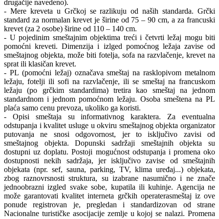
drugačije navedeno).
- Mere kreveta u Grčkoj se razlikuju od naših standarda. Grčki
standard za normalan krevet je širine od 75 – 90 cm, a za francuski
krevet (za 2 osobe) širine od 110 – 140 cm.
- U pojedinim smeštajnim objektima treći i četvrti ležaj mogu biti
pomoćni kreveti. Dimenzija i izlged pomoćnog ležaja zavise od
smeštajnog objekta, može biti fotelja, sofa na razvlačenje, krevet na
sprat ili klasičan krevet.
- PL (pomoćni ležaj) označava smeštaj na rasklopivom metalnom
ležaju, fotelji ili sofi na razvlačenje, ili se smeštaj na francuskom
ležaju (po grčkim standardima) tretira kao smeštaj na jednom
standardnom i jednom pomoćnom ležaju. Osoba smeštena na PL
plaća samo cenu prevoza, ukoliko ga koristi.
- Opisi smeštaja su informativnog karaktera. Za eventualna
odstupanja i kvalitet usluge u okviru smeštajnog objekta organizator
putovanja ne snosi odgovornost, jer to isključivo zavisi od
smeštajnog objekta. Dopunski sadržaji smeštajnih objekta su
dostupni uz doplatu. Postoji mogućnost odstupanja i promena oko
dostupnosti nekih sadržaja, jer isključivo zavise od smeštajnih
objekata (npr. sef, sauna, parking, TV, klima uređaj...) objekata,
zbog raznovrsnosti struktura, su izabrane nasumično i ne znače
jednoobrazni izgled svake sobe, kupatila ili kuhinje. Agencija ne
može garantovati kvalitet interneta grčkih operaterasmeštaj iz ove
ponude registrovan je, pregledan i standardizovan od strane
Nacionalne turističke asocijacije zemlje u kojoj se nalazi. Promena