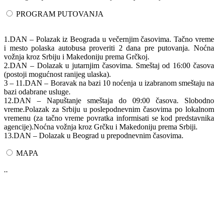
PROGRAM PUTOVANJA
1.DAN – Polazak iz Beograda u večernjim časovima. Tačno vreme
i mesto polaska autobusa proveriti 2 dana pre putovanja. Noćna
vožnja kroz Srbiju i Makedoniju prema Grčkoj.
2.DAN – Dolazak u jutarnjim časovima. Smeštaj od 16:00 časova
(postoji mogućnost ranijeg ulaska).
3 – 11.DAN – Boravak na bazi 10 noćenja u izabranom smeštaju na
bazi odabrane usluge.
12.DAN – Napuštanje smeštaja do 09:00 časova. Slobodno
vreme.Polazak za Srbiju u poslepodnevnim časovima po lokalnom
vremenu (za tačno vreme povratka informisati se kod predstavnika
agencije).Noćna vožnja kroz Grčku i Makedoniju prema Srbiji.
13.DAN – Dolazak u Beograd u prepodnevnim časovima.
MAPA
..