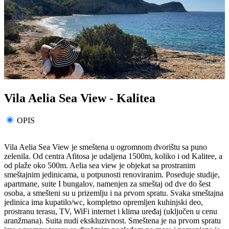
Vila Aelia Sea View - Kalitea
OPIS
Vila Aelia Sea View je smeštena u ogromnom dvorištu sa puno
zelenila. Od centra Afitosa je udaljena 1500m, koliko i od Kalitee, a
od plaže oko 500m. Aelia sea view je objekat sa prostranim
smeštajnim jedinicama, u potpunosti renoviranim. Poseduje studije,
apartmane, suite I bungalov, namenjen za smeštaj od dve do šest
osoba, a smešteni su u prizemlju i na prvom spratu. Svaka smeštajna
jedinica ima kupatilo/wc, kompletno opremljen kuhinjski deo,
prostranu terasu, TV, WiFi internet i klima uređaj (uključen u cenu
aranžmana). Suita nudi ekskluzivnost. Smeštena je na prvom spratu