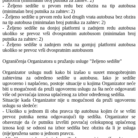
platformi (minimalan broj putnika za zahtev: 2)
- Željeno sedište u prvom redu bez obzira na tip autobusa
(minimalan broj putnika za zahtev: 2)
- Željeno sedište u prvom redu kod drugih vrata autobusa bez obzira
na tip autobusa (minimalan broj putnika za zahtev: 2)
- Željeno sedište na donjoj platformi u zadnjem redu autobusa
ukoliko se prevoz vrši dvospratnim autobusom (minimalan broj
putnika za zahtev: 2)
- Željeno sedište u zadnjem redu na gornjoj platformi autobusa
ukoliko se prevoz vrši dvospratnim autobusom
Ograničenja Organizatora u pružanju usluge "željeno sedište"
Organizator uslugu nudi kako bi izašao u susret mnogobrojnim
zahtevima za određeno sedište u autobusu. Iako je sedište
ugovoreno i naplaćeno, postoje situacije u kojima Organizator neće
biti u mogućnosti da pruži ugovorenu uslugu za šta neće odgovarati
više od povraćaja iznosa uplaćenog za izbor određenog sedišta.
Situacije kada Organizator nije u mogućnosti da pruži ugovorenu
uslugu su sledeće:
- Ukoliko u jednom ili oba pravca tip autobusa kojim će se vršiti
prevoz putnika nema odgovarajući tip sedišta. Organizator se
obavezuje da će putniku izvršiti povraćaj celokupnog uplaćenog
iznosa koji se odnosi na izbor sedišta bez obzira da li je usluga
(nije)pružena samo u jednom pravcu.