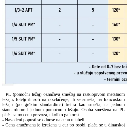
- PL (pomoćni ležaj) označava smeštaj na rasklopivom metalnom
ležaju, fotelji ili sofi na razvlačenje, ili se smeštaj na francuskom
ležaju (po grčkim standardima) tretira kao smeštaj na jednom
standardnom i jednom pomoćnom ležaju. Osoba smeštena na PL
plaća samo cenu prevoza, ukoliko ga koristi.
- Navedeni popusti se odnose na cenu u tabeli
- Cena aranžmana je izražena u eur po osobi, plaća se u dinarskoj