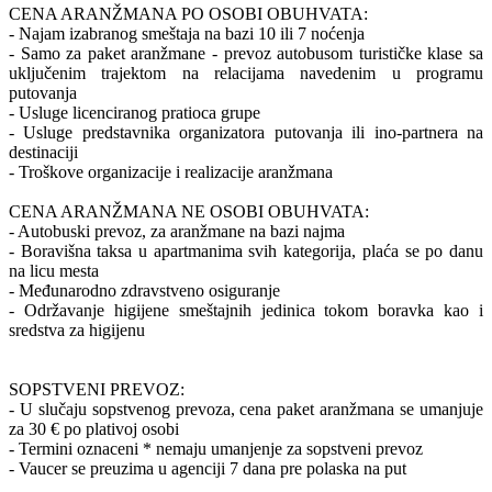
CENA ARANŽMANA PO OSOBI OBUHVATA:
- Najam izabranog smeštaja na bazi 10 ili 7 noćenja
- Samo za paket aranžmane - prevoz autobusom turističke klase sa
uključenim trajektom na relacijama navedenim u programu
putovanja
- Usluge licenciranog pratioca grupe
- Usluge predstavnika organizatora putovanja ili ino-partnera na
destinaciji
- Troškove organizacije i realizacije aranžmana
CENA ARANŽMANA NE OSOBI OBUHVATA:
- Autobuski prevoz, za aranžmane na bazi najma
- Boravišna taksa u apartmanima svih kategorija, plaća se po danu
na licu mesta
- Međunarodno zdravstveno osiguranje
- Održavanje higijene smeštajnih jedinica tokom boravka kao i
sredstva za higijenu
SOPSTVENI PREVOZ:
- U slučaju sopstvenog prevoza, cena paket aranžmana se umanjuje
za 30 € po plativoj osobi
- Termini oznaceni * nemaju umanjenje za sopstveni prevoz
- Vaucer se preuzima u agenciji 7 dana pre polaska na put