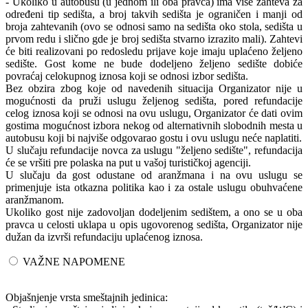
- Ukoliko u autobusu (u jednom ili oba pravca) ima više zahteva za
određeni tip sedišta, a broj takvih sedišta je ograničen i manji od
broja zahtevanih (ovo se odnosi samo na sedišta oko stola, sedišta u
prvom redu i slično gde je broj sedišta stvarno izrazito mali). Zahtevi
će biti realizovani po redosledu prijave koje imaju uplaćeno željeno
sedište. Gost kome ne bude dodeljeno željeno sedište dobiće
povraćaj celokupnog iznosa koji se odnosi izbor sedišta.
Bez obzira zbog koje od navedenih situacija Organizator nije u
mogućnosti da pruži uslugu željenog sedišta, pored refundacije
celog iznosa koji se odnosi na ovu uslugu, Organizator će dati ovim
gostima mogućnost izbora nekog od alternativnih slobodnih mesta u
autobusu koji bi najviše odgovarao gostu i ovu uslugu neće naplatiti.
U slučaju refundacije novca za uslugu "željeno sedište", refundacija
će se vršiti pre polaska na put u vašoj turističkoj agenciji.
U slučaju da gost odustane od aranžmana i na ovu uslugu se
primenjuje ista otkazna politika kao i za ostale uslugu obuhvaćene
aranžmanom.
Ukoliko gost nije zadovoljan dodeljenim sedištem, a ono se u oba
pravca u celosti uklapa u opis ugovorenog sedišta, Organizator nije
dužan da izvrši refundaciju uplaćenog iznosa.
VAŽNE NAPOMENE
Objašnjenje vrsta smeštajnih jedinica: