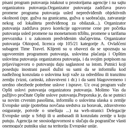
pisani program putovanja istaknut u prostorijama agencije i na sajtu
organizatora putovanja.Organizator putovanja zadržava pravo
promene programa putovanja usled nepredviđenih objektivnih
okolnosti (npr. gužva na granicama, gužva u saobraćaju, zatvaranje
nekog od lokaliteta predviđenog za obilazak...). Organizator
putovanja zadržava pravo korekcije ugovorene cene pre početka
putovanja usled promene na monetarnom tržištu, promene u tarifama
prevoznika i u zakonom predviđenim slučajevima. Organizator
putovanja Oktopod, licenca otp 105/21 kategorije A. Ovlašćeni
subagent Time Travel. Klijenti su u obavezi da se upoznaju sa
ugovorenim programom putovanja, uslovima plaćanja i Opštim
uslovima putovanja organizatora putovanja, i da svojim potpisom na
prijavi/ugovoru o putovanju daju saglasnost sa istom. Putnici koji
poseduju inostrani pasoš dužni su sami da se informišu kod
nadležnog konzulata o uslovima koji važe za odredišnu ili tranzitnu
zemlju (vizni, carinski, zdravstveni i dr.) i da sami blagovremeno i
uredno obezbede potrebne uslove i isprave. Uz ovaj program važe
Opšti uslovi putovanja organizatora putovanja. Molimo Vas da
pažljivo pročitate Opšte uslove putovanja.Preporuka je, da se putnici
sa novim crvenim pasošima, informišu o uslovima ulaska u zemlje
Evropske unije (potrebna novčana sredstva za boravak, zdravstveno
osiguranje, potvrde o smeštaju ...) na web-stranici Delegacije
Evropske unije u Srbiji ili u ambasadi ili konzulatu zemlje u koju
putuju. Agencija ne snosiodgovornost u slučaju da pogranične vlasti
onemoguće putniku ulaz na teritoriju Evropske unije.