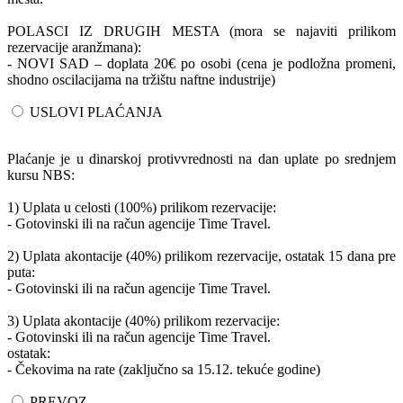
POLASCI IZ DRUGIH MESTA (mora se najaviti prilikom
rezervacije aranžmana):
- NOVI SAD – doplata 20€ po osobi (cena je podložna promeni,
shodno oscilacijama na tržištu naftne industrije)
USLOVI PLAĆANJA
Plaćanje je u dinarskoj protivvrednosti na dan uplate po srednjem
kursu NBS:
1) Uplata u celosti (100%) prilikom rezervacije:
- Gotovinski ili na račun agencije Time Travel.
2) Uplata akontacije (40%) prilikom rezervacije, ostatak 15 dana pre
puta:
- Gotovinski ili na račun agencije Time Travel.
3) Uplata akontacije (40%) prilikom rezervacije:
- Gotovinski ili na račun agencije Time Travel.
ostatak:
- Čekovima na rate (zaključno sa 15.12. tekuće godine)
PREVOZ