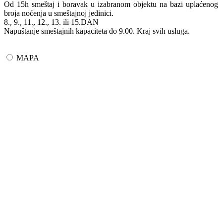
Od 15h smeštaj i boravak u izabranom objektu na bazi uplaćenog
broja noćenja u smeštajnoj jedinici.
8., 9., 11., 12., 13. ili 15.DAN
Napuštanje smeštajnih kapaciteta do 9.00. Kraj svih usluga.
MAPA