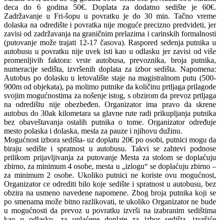
deca do 6 godina 50€. Doplata za dodatno sedište je 60€.
Zadržavanje u Fri-šopu u povratku je do 30 min. Tačno vreme
dolaska na odredište i povratka nije moguće precizno predvideti, jer
zavisi od zadržavanja na graničnim prelazima i carinskih formalnosti
(putovanje može trajati 12-17 časova). Raspored sedenja putnika u
autobusu u povratku nije uvek isti kao u odlasku jer zavisi od više
promenljivih faktora: vrste autobusa, prevoznika, broja putnika,
numeracije sedišta, izvršenih doplata za izbor sedišta. Napomena:
Autobus po dolasku u letovalište staje na magistralnom putu (500-
900m od objekata), pa molimo putnike da količinu prtljaga prilagode
svojim mogućnostima za nošenje istog, s obzirom da prevoz prtljaga
na odredištu nije obezbeđen. Organizator ima pravo da skrene
autobus do 30ak kilometara sa glavne rute radi prikupljanja putnika
bez obaveštavanja ostalih putnika o tome. Organizator određuje
mesto polaska i dolaska, mesta za pauze i njihovu dužinu.
Mogućnost izbora sedišta- uz doplatu 20€ po osobi, putnici mogu da
biraju sedište i spratnost u autobusu. Takvi se zahtevi podnose
prilikom prijavljivanja za putovanje Mesta za stolom se doplaćuju
zbirno, za minimum 4 osobe, mesta u „izlogu“ se doplaćuju zbirno –
za minimum 2 osobe. Ukoliko putnici ne koriste ovu mogućnost,
Organizator ce odrediti bilo koje sedište i spratnost u autobusu, bez
obzira na usmeno navedene napomene. Zbog broja putnika koji se
po smenama može bitno razlikovati, te ukoliko Organizator ne bude
u mogućnosti da prevoz u povratku izvrši na izabranim sedištima
kao u odlasku, za uplaćene doplate za izbor sedišta, izvršiće