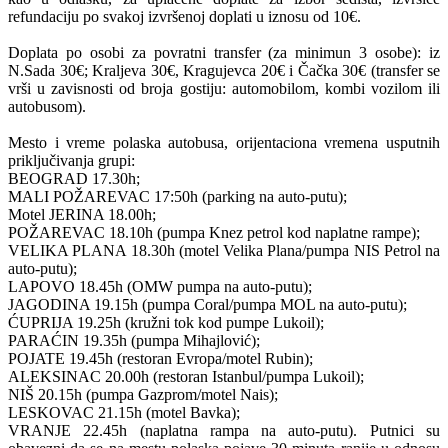
refundaciju po svakoj izvršenoj doplati u iznosu od 10€.
Doplata po osobi za povratni transfer (za minimun 3 osobe): iz
N.Sada 30€; Kraljeva 30€, Kragujevca 20€ i Čačka 30€ (transfer se
vrši u zavisnosti od broja gostiju: automobilom, kombi vozilom ili
autobusom).
Mesto i vreme polaska autobusa, orijentaciona vremena usputnih
priključivanja grupi:
BEOGRAD 17.30h;
MALI POŽAREVAC 17:50h (parking na auto-putu);
Motel JERINA 18.00h;
POŽAREVAC 18.10h (pumpa Knez petrol kod naplatne rampe);
VELIKA PLANA 18.30h (motel Velika Plana/pumpa NIS Petrol na
auto-putu);
LAPOVO 18.45h (OMW pumpa na auto-putu);
JAGODINA 19.15h (pumpa Coral/pumpa MOL na auto-putu);
ĆUPRIJA 19.25h (kružni tok kod pumpe Lukoil);
PARAĆIN 19.35h (pumpa Mihajlović);
POJATE 19.45h (restoran Evropa/motel Rubin);
ALEKSINAC 20.00h (restoran Istanbul/pumpa Lukoil);
NIŠ 20.15h (pumpa Gazprom/motel Nais);
LESKOVAC 21.15h (motel Bavka);
VRANJE 22.45h (naplatna rampa na auto-putu). Putnici su