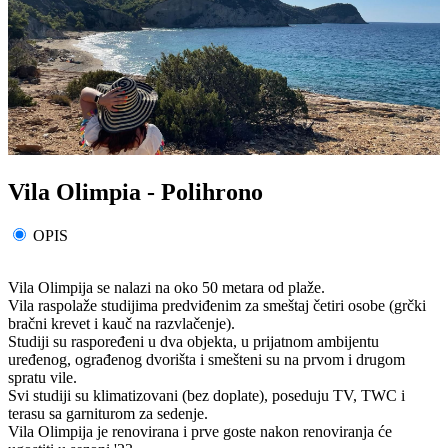
Vila Olimpia - Polihrono
OPIS
Vila Olimpija se nalazi na oko 50 metara od plaže.
Vila raspolaže studijima predviđenim za smeštaj četiri osobe (grčki
bračni krevet i kauč na razvlačenje).
Studiji su raspoređeni u dva objekta, u prijatnom ambijentu
uređenog, ograđenog dvorišta i smešteni su na prvom i drugom
spratu vile.
Svi studiji su klimatizovani (bez doplate), poseduju TV, TWC i
terasu sa garniturom za sedenje.
Vila Olimpija je renovirana i prve goste nakon renoviranja će