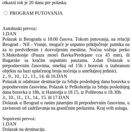
otkazni rok je 20 dana pre polaska.
PROGRAM PUTOVANJA
Autobuski prevoz:
1.DAN
Polazak iz Beograda u 18:00 časova. Tokom putovanja, na relaciji
Beograd - Niš - Vranje, moguće je usputno priključenje putnika na
za to predviđenim i dozvoljenim mestima. Noćna vožnja preko
S.Makedonije (Pauza motel Bavka/Predejane cca 45 min), ili
Bugarske sa kraćim usputnim pauzama. 2.dan Dolazak u
prepodnevnim časovima, smeštaj od 15h i boravak u izabranom
objektu na bazi uplaćenog broja noćenja u smeštajnoj jedinici.
2., 9., 10., 12., 13., 14. ili 16.DAN
Polazak iz odabrane destinacije za Srbiju poslednjeg dana boravka u
popodnevnim časovima. Polazak iz Pefkohorija za Srbiju poslednjeg
dana boravka u 18h, iz Haniotija u 18.15, iz Polihrona u 18.30h.
3., 10., 11., 13., 14., 15. ili 17.DAN
Dolazak u Beograd u ranim jutarnjim ili prepodnevnim časovima, u
zavisnosti od zadržavanja na graničnim prelazima. Kraj svih usluga.
Sopstveni prevoz:
1.DAN
Dolazak na destinaciju.