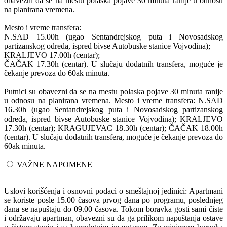
obavezni da se na mestu polaska pojave 30 minuta ranije u odnosu
na planirana vremena.
Mesto i vreme transfera:
N.SAD 15.00h (ugao Sentandrejskog puta i Novosadskog
partizanskog odreda, ispred bivse Autobuske stanice Vojvodina);
KRALJEVO 17.00h (centar);
ČAČAK 17.30h (centar). U slučaju dodatnih transfera, moguće je
čekanje prevoza do 60ak minuta.
Putnici su obavezni da se na mestu polaska pojave 30 minuta ranije
u odnosu na planirana vremena. Mesto i vreme transfera: N.SAD
16.30h (ugao Sentandrejskog puta i Novosadskog partizanskog
odreda, ispred bivse Autobuske stanice Vojvodina); KRALJEVO
17.30h (centar); KRAGUJEVAC 18.30h (centar); ČAČAK 18.00h
(centar). U slučaju dodatnih transfera, moguće je čekanje prevoza do
60ak minuta.
VAŽNE NAPOMENE
Uslovi korišćenja i osnovni podaci o smeštajnoj jedinici: Apartmani
se koriste posle 15.00 časova prvog dana po programu, poslednjeg
dana se napuštaju do 09.00 časova. Tokom boravka gosti sami čiste
i održavaju apartman, obavezni su da ga prilikom napuštanja ostave