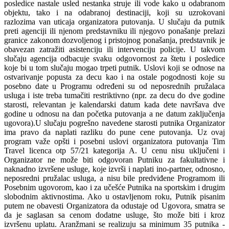
posledice nastale usled nestanka struje ili vode kako u odabranom
objektu, tako i na odabranoj destinaciji, koji su uzrokovani
razlozima van uticaja organizatora putovanja. U slučaju da putnik
preti agenciji ili njenom predstavniku ili njegovo ponašanje prelazi
granice zakonom dozvoljenog i pristojnog ponašanja, predstavnik je
obavezan zatražiti asistenciju ili intervenciju policije. U takvom
slučaju agencija odbacuje svaku odgovornost za štetu i posledice
koje bi u tom slučaju mogao trpeti putnik. Uslovi koji se odnose na
ostvarivanje popusta za decu kao i na ostale pogodnosti koje su
posebno date u Programu određeni su od neposrednih pružalaca
usluga i iste treba tumačiti restriktivno (npr. za decu do dve godine
starosti, relevantan je kalendarski datum kada dete navršava dve
godine u odnosu na dan početka putovanja a ne datum zaključenja
ugovora).U slučaju pogrešno navedene starosti putnika Organizator
ima pravo da naplati razliku do pune cene putovanja. Uz ovaj
program važe opšti i posebni uslovi organizatora putovanja Tim
Travel licenca otp 57/21 kategorija A. U cenu nisu uključeni i
Organizator ne može biti odgovoran Putniku za fakultativne i
naknadno izvršene usluge, koje izvrši i naplati ino-partner, odnosno,
neposredni pružalac usluga, a nisu bile predviđene Programom ili
Posebnim ugovorom, kao i za učešće Putnika na sportskim i drugim
slobodnim aktivnostima. Ako u ostavljenom roku, Putnik pisanim
putem ne obavesti Organizatora da odustaje od Ugovora, smatra se
da je saglasan sa cenom dodatne usluge, što može biti i kroz
izvršenu uplatu. Aranžmani se realizuju sa minimum 35 putnika -