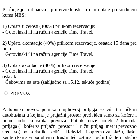
Plaćanje je u dinarskoj protivvrednosti na dan uplate po srednjem
kursu NBS:
1) Uplata u celosti (100%) prilikom rezervacije:
- Gotovinski ili na račun agencije Time Travel.
2) Uplata akontacije (40%) prilikom rezervacije, ostatak 15 dana pre
puta:
- Gotovinski ili na račun agencije Time Travel.
3) Uplata akontacije (40%) prilikom rezervacije:
- Gotovinski ili na račun agencije Time Travel.
ostatak:
- Čekovima na rate (zaključno sa 15.12. tekuće godine)
PREVOZ
Autobuski prevoz putnika i njihovog prtljaga se vrši turističkim
autobusima u kojima je prtljažni prostor predviđen samo za kofere i
putne torbe korisnika prevoza. Putnik može poneti 2 komada
prtljaga (1 kofer za prtljažni prostor i 1 ručni prtljag unet u prevozno
sredstvo) po korisniku sedišta. Rekviziti i oprema za plažu, flaše,
kante i kanisteri sa uljem i drugim tečnostima, ručni frižideri i slično