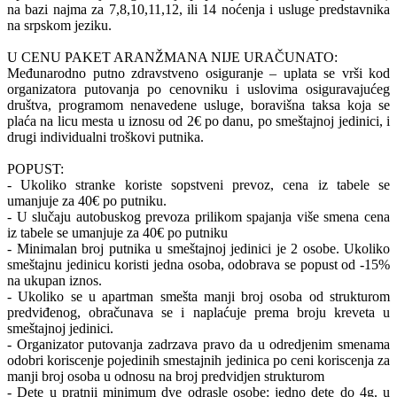
na bazi najma za 7,8,10,11,12, ili 14 noćenja i usluge predstavnika
na srpskom jeziku.
U CENU PAKET ARANŽMANA NIJE URAČUNATO:
Međunarodno putno zdravstveno osiguranje – uplata se vrši kod
organizatora putovanja po cenovniku i uslovima osiguravajućeg
društva, programom nenavedene usluge, boravišna taksa koja se
plaća na licu mesta u iznosu od 2€ po danu, po smeštajnoj jedinici, i
drugi individualni troškovi putnika.
POPUST:
- Ukoliko stranke koriste sopstveni prevoz, cena iz tabele se
umanjuje za 40€ po putniku.
- U slučaju autobuskog prevoza prilikom spajanja više smena cena
iz tabele se umanjuje za 40€ po putniku
- Minimalan broj putnika u smeštajnoj jedinici je 2 osobe. Ukoliko
smeštajnu jedinicu koristi jedna osoba, odobrava se popust od -15%
na ukupan iznos.
- Ukoliko se u apartman smešta manji broj osoba od strukturom
predviđenog, obračunava se i naplaćuje prema broju kreveta u
smeštajnoj jedinici.
- Organizator putovanja zadrzava pravo da u odredjenim smenama
odobri koriscenje pojedinih smestajnih jedinica po ceni koriscenja za
manji broj osoba u odnosu na broj predvidjen strukturom
- Dete u pratnji minimum dve odrasle osobe: jedno dete do 4g. u