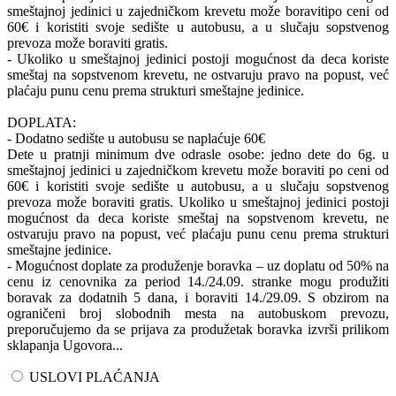
smeštajnoj jedinici u zajedničkom krevetu može boravitipo ceni od
60€ i koristiti svoje sedište u autobusu, a u slučaju sopstvenog
prevoza može boraviti gratis.
- Ukoliko u smeštajnoj jedinici postoji mogućnost da deca koriste
smeštaj na sopstvenom krevetu, ne ostvaruju pravo na popust, već
plaćaju punu cenu prema strukturi smeštajne jedinice.
DOPLATA:
- Dodatno sedište u autobusu se naplaćuje 60€
Dete u pratnji minimum dve odrasle osobe: jedno dete do 6g. u
smeštajnoj jedinici u zajedničkom krevetu može boraviti po ceni od
60€ i koristiti svoje sedište u autobusu, a u slučaju sopstvenog
prevoza može boraviti gratis. Ukoliko u smeštajnoj jedinici postoji
mogućnost da deca koriste smeštaj na sopstvenom krevetu, ne
ostvaruju pravo na popust, već plaćaju punu cenu prema strukturi
smeštajne jedinice.
- Mogućnost doplate za produženje boravka – uz doplatu od 50% na
cenu iz cenovnika za period 14./24.09. stranke mogu produžiti
boravak za dodatnih 5 dana, i boraviti 14./29.09. S obzirom na
ograničeni broj slobodnih mesta na autobuskom prevozu,
preporučujemo da se prijava za produžetak boravka izvrši prilikom
sklapanja Ugovora...
USLOVI PLAĆANJA