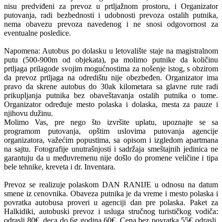
nisu predviđeni za prevoz u prtljažnom prostoru, i Organizator
putovanja, radi bezbednosti i udobnosti prevoza ostalih putnika,
nema obavezu prevoza navedenog i ne snosi odgovornost za
eventualne posledice.
Napomena: Autobus po dolasku u letovalište staje na magistralnom
putu (500-900m od objekata), pa molimo putnike da količinu
prtljaga prilagode svojim mogućnostima za nošenje istog, s obzirom
da prevoz prtljaga na odredištu nije obezbeđen. Organizator ima
pravo da skrene autobus do 30ak kilometara sa glavne rute radi
prikupljanja putnika bez obaveštavanja ostalih putnika o tome.
Organizator određuje mesto polaska i dolaska, mesta za pauze i
njihovu dužinu.
Molimo Vas, pre nego što izvršite uplatu, upoznajte se sa
programom putovanja, opštim uslovima putovanja agencije
organizatora, važećim popustima, sa opisom i izgledom apartmana
na sajtu. Fotografije unutrašnjosti i sadržaja smeštajnih jedinica ne
garantuju da u međuvremenu nije došlo do promene veličine i tipa
bele tehnike, kreveta i dr. Inventara.
Prevoz se realizuje polaskom DAN RANIJE u odnosu na datum
smene iz cenovnika. Obaveza putnika je da vreme i mesto polaska i
povratka autobusa proveri u agenciji dan pre polaska. Paket za
Halkidiki, autobuski prevoz i usluga stručnog turističkog vodiča:
odrasli 80€, deca do 6g godina 60€. Cena bez povratka 55€ odrasli,