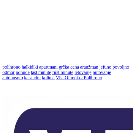
polihrono
halkidiki
apartmani
grčka
cena
aranžman
jeftino
povoljno
odmor
ponude
last minute
first minute
letovanje
putovanje
autobusom
kasandra
kolima
Vila Olimpia - Polihrono