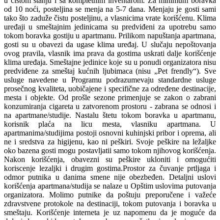
u čistom stanju i sa kompletnim inventarom. Za minimum boravka
od 10 noći, posteljina se menja na 5-7 dana. Menjaju je gosti sami
tako što zaduže čistu posteljinu, a vlasnicima vrate korišćenu. Klima
uređaji u smeštajnim jedinicama su predviđeni za upotrebu samo
tokom boravka gostiju u apartmanu. Prilikom napuštanja apartmana,
gosti su u obavezi da ugase klima uređaj. U slučaju nepoštovanja
ovog pravila, vlasnik ima prava da gostima uskrati dalje korišćenje
klima uređaja. Smeštajne jedinice koje su u ponudi organizatora nisu
predviđene za smeštaj kućnih ljubimaca (nisu „Pet frendly“). Sve
usluge navedene u Programu podrazumevaju standardne usluge
prosečnog kvaliteta, uobičajene i specifične za određene destinacije,
mesta i objekte. Od prošle sezone primenjuje se zakon o zabrani
konzumiranja cigareta u zatvorenom prostoru - zabrana se odnosi i
na apartmane/studije. Nastalu štetu tokom boravka u apartmanu,
korisnik plaća na licu mesta, vlasniku apartmana. U
apartmanima/studijima postoji osnovni kuhinjski pribor i oprema, ali
ne i sredstva za higijenu, kao ni peškiri. Svoje peškire na ležaljke
oko bazena gosti mogu postavljatii samo tokom njihovog korišćenja.
Nakon korišćenja, obavezni su peškire ukloniti i omogućiti
koriscenje lezaljki i drugim gostima.Prostor za čuvanje prtljaga i
odmor putnika u danima smene nije obezbeđen. Detaljni uslovi
korišćenja apartmana/studija se nalaze u Opštim uslovima putovanja
organizatora. Molimo putnike da poštuju preporučene i važeće
zdravstvene protokole na destinaciji, tokom putovanja i boravka u
smeštaju. Korišćenje interneta je uz napomenu da je moguće da