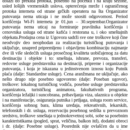
dolazi do prekida protoka, posebno na početku i na kraju sezone,
usled lošijih vremenskih uslova, opterećenja mreže i ograničenog
protoka interneta od strane grčkih operatera na šta Organizator
putovanja nema uticaja i ne može snositi odgovornost. Period
korišćenja Wi-Fi interneta je 01.jun – 30.septembar.Organizator
putovanja nema uticaj na formiranje pravilnika korišćenja i
cenovnika usluga od strane kafića i restorana u, i oko smeštajnih
objekata.Prodajna cena iz Ugovora sadrži sve one troškove koji čine
neodvojiv deo neophodan za realizaciju turističkog putovanja i
uključuje, unapred pripremljenu i objavljenu kombinaciju najmanje
dve ili više sledećih usluga prosečnog kvaliteta uobičajenog za datu
destinaciju i objekte i to: smeštaja, ishrane, prevoza, transferi,
redovne usluge predstavnika na destinaciji, pripreme i organizacije
putovanja, i koja je iskazana u jedinstvenom iznosu koju Putnik
plaća (dalje: Standardne usluge). Cena aranžmana ne uključuje, ako
nešto drugo nije posebno ugovoreno (dalje: Poseban ugovor),
troškove: lokalnog turističkog vodiča, posebne usluge predstavnika
organizatora, turističkog animatora, fakultativnih programa,
korišćenja ležaljki i suncobrana, pribavljanja viza, ulaznica u objekte
i na manifestacije, osiguranja putnika i prtljaga, usluga room service,
korišćenja sobnog bara, klima uređaja, rekreativnih, lekarskih,
telefonskih i dr. usluga, rezervaciju posebnog sedišta u prevoznom
sredstvu, troškove smeštaja u jednokrevetnoj sobi, sobe sa posebnim
karakteristikama (pogled, sprat, veličina, balkon itd), dodatni obroci
i dr. (dalje: Posebne usluge). Posrednik nije ovlašćen da u ime