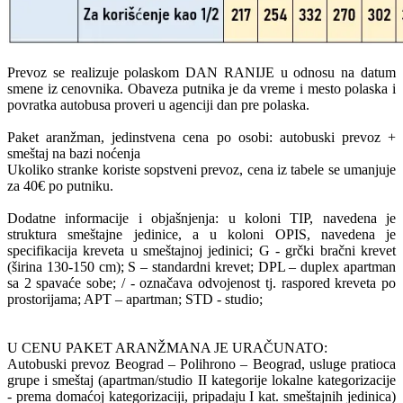
Prevoz se realizuje polaskom DAN RANIJE u odnosu na datum
smene iz cenovnika. Obaveza putnika je da vreme i mesto polaska i
povratka autobusa proveri u agenciji dan pre polaska.
Paket aranžman, jedinstvena cena po osobi: autobuski prevoz +
smeštaj na bazi noćenja
Ukoliko stranke koriste sopstveni prevoz, cena iz tabele se umanjuje
za 40€ po putniku.
Dodatne informacije i objašnjenja: u koloni TIP, navedena je
struktura smeštajne jedinice, a u koloni OPIS, navedena je
specifikacija kreveta u smeštajnoj jedinici; G - grčki bračni krevet
(širina 130-150 cm); S – standardni krevet; DPL – duplex apartman
sa 2 spavaće sobe; / - označava odvojenost tj. raspored kreveta po
prostorijama; APT – apartman; STD - studio;
U CENU PAKET ARANŽMANA JE URAČUNATO:
Autobuski prevoz Beograd – Polihrono – Beograd, usluge pratioca
grupe i smeštaj (apartman/studio II kategorije lokalne kategorizacije
- prema domaćoj kategorizaciji, pripadaju I kat. smeštajnih jedinica)