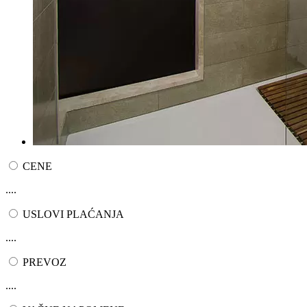
CENE
....
USLOVI PLAĆANJA
....
PREVOZ
....