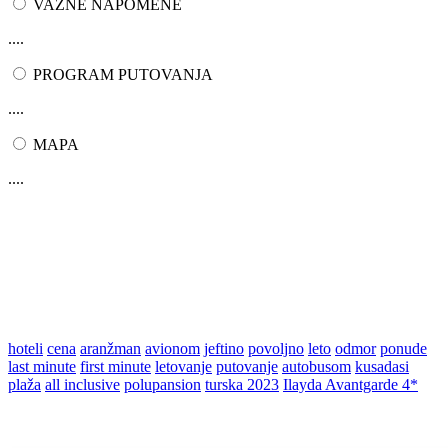
VAŽNE NAPOMENE
....
PROGRAM PUTOVANJA
....
MAPA
....
hoteli
cena
aranžman
avionom
jeftino
povoljno
leto
odmor
ponude
last minute
first minute
letovanje
putovanje
autobusom
kusadasi
plaža
all inclusive
polupansion
turska 2023
Ilayda Avantgarde 4*