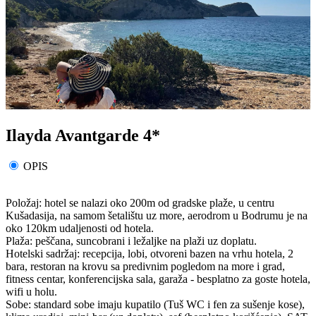
Ilayda Avantgarde 4*
OPIS
Položaj: hotel se nalazi oko 200m od gradske plaže, u centru
Kušadasija, na samom šetalištu uz more, aerodrom u Bodrumu je na
oko 120km udaljenosti od hotela.
Plaža: peščana, suncobrani i ležaljke na plaži uz doplatu.
Hotelski sadržaj: recepcija, lobi, otvoreni bazen na vrhu hotela, 2
bara, restoran na krovu sa predivnim pogledom na more i grad,
fitness centar, konferencijska sala, garaža - besplatno za goste hotela,
wifi u holu.
Sobe: standard sobe imaju kupatilo (Tuš WC i fen za sušenje kose),