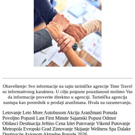
Obaveštenje: Sve informacije na sajtu turističke agencije Time Travel
su informativnog karaktera. U cilju potpune pouzdanosti molimo Vas
da informacije proverite direktno u agenciji. Turistička agencija
nastupa kao posrednik u prodaji aranžmana. Hvala na razumevanju.
Letovanje Leto More Autobusom Akcija Aranžmani Ponuda
Povoljno Popusti Last First Minute Sajamski Popust Odmor
Obilasci Destinacija Jeftino Cena Izlet Putovanje Vikend Putovanje
Metropola Evropski Grad Zimovanje Skijanje Wellness Spa Dalake
Destinacije Avionom Aktuelne Ponude 2026