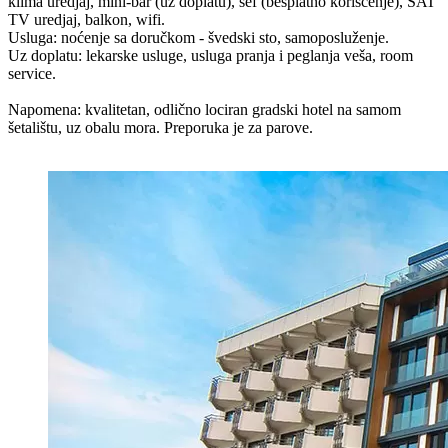
klima uredjaj, mini-bar (uz doplatu), sef (besplatno korišćenje), SAT
TV uredjaj, balkon, wifi.
Usluga: noćenje sa doručkom - švedski sto, samoposluženje.
Uz doplatu: lekarske usluge, usluga pranja i peglanja veša, room
service.
Napomena: kvalitetan, odlično lociran gradski hotel na samom
šetalištu, uz obalu mora. Preporuka je za parove.