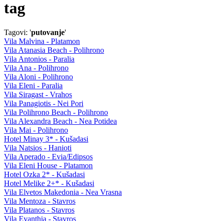
tag
Tagovi: '
putovanje
'
Vila Malvina - Platamon
Vila Atanasia Beach - Polihrono
Vila Antonios - Paralia
Vila Ana - Polihrono
Vila Aloni - Polihrono
Vila Eleni - Paralia
Vila Siragast - Vrahos
Vila Panagiotis - Nei Pori
Vila Polihrono Beach - Polihrono
Vila Alexandra Beach - Nea Potidea
Vila Mai - Polihrono
Hotel Minay 3* - Kušadasi
Vila Natsios - Hanioti
Vila Aperado - Evia/Edipsos
Vila Eleni House - Platamon
Hotel Ozka 2* - Kušadasi
Hotel Melike 2+* - Kušadasi
Vila Elvetos Makedonia - Nea Vrasna
Vila Mentoza - Stavros
Vila Platanos - Stavros
Vila Evanthia - Stavros