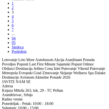
1
2
3
4
5
6
7
...
94
95
Sledeca
Poslednja
Letovanje Leto More Autobusom Akcija Aranžmani Ponuda
Povoljno Popusti Last First Minute Sajamski Popust Odmor
Obilasci Destinacija Jeftino Cena Izlet Putovanje Vikend Putovanje
Metropola Evropski Grad Zimovanje Skijanje Wellness Spa Dalake
Destinacije Avionom Aktuelne Ponude 2026
JAVITE NAM SE
Adresa
Knjaza Miloša 263, lok. 29 - TC Peštan
Aranđelovac, Srbija
Radno vreme
Ponedeljak - Petak: 10:00 - 18:00
Subotom: 10:00 - 15:00