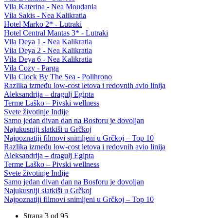
Vila Katerina - Nea Moudania
Vila Sakis - Nea Kalikratia
Hotel Marko 2* - Lutraki
Hotel Central Mantas 3* - Lutraki
Vila Deya 1 - Nea Kalikratia
Vila Deya 2 - Nea Kalikratia
Vila Deya 6 - Nea Kalikratia
Vila Cozy - Parga
Vila Clock By The Sea - Polihrono
Razlika između low-cost letova i redovnih avio linija
Aleksandrija – dragulj Egipta
Terme Laško – Pivski wellness
Svete životinje Indije
Samo jedan divan dan na Bosforu je dovoljan
Najukusniji slatkiši u Grčkoj
Najpoznatiji filmovi snimljeni u Grčkoj – Top 10
Razlika između low-cost letova i redovnih avio linija
Aleksandrija – dragulj Egipta
Terme Laško – Pivski wellness
Svete životinje Indije
Samo jedan divan dan na Bosforu je dovoljan
Najukusniji slatkiši u Grčkoj
Najpoznatiji filmovi snimljeni u Grčkoj – Top 10
Strana 3 od 95