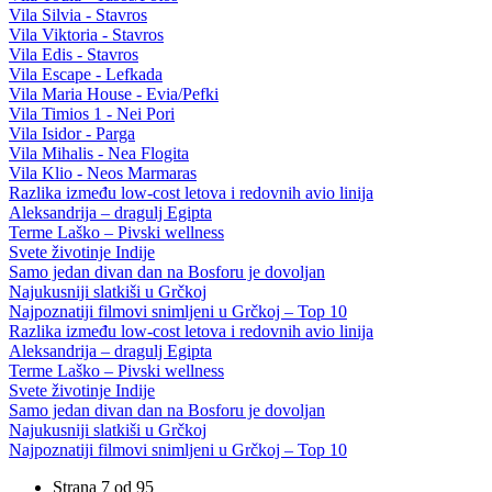
Vila Silvia - Stavros
Vila Viktoria - Stavros
Vila Edis - Stavros
Vila Escape - Lefkada
Vila Maria House - Evia/Pefki
Vila Timios 1 - Nei Pori
Vila Isidor - Parga
Vila Mihalis - Nea Flogita
Vila Klio - Neos Marmaras
Razlika između low-cost letova i redovnih avio linija
Aleksandrija – dragulj Egipta
Terme Laško – Pivski wellness
Svete životinje Indije
Samo jedan divan dan na Bosforu je dovoljan
Najukusniji slatkiši u Grčkoj
Najpoznatiji filmovi snimljeni u Grčkoj – Top 10
Razlika između low-cost letova i redovnih avio linija
Aleksandrija – dragulj Egipta
Terme Laško – Pivski wellness
Svete životinje Indije
Samo jedan divan dan na Bosforu je dovoljan
Najukusniji slatkiši u Grčkoj
Najpoznatiji filmovi snimljeni u Grčkoj – Top 10
Strana 7 od 95