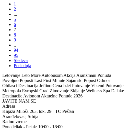
1
2
...
5
6
7
8
9
..
94
95
Sledeca
Poslednja
Letovanje Leto More Autobusom Akcija Aranžmani Ponuda
Povoljno Popusti Last First Minute Sajamski Popust Odmor
Obilasci Destinacija Jeftino Cena Izlet Putovanje Vikend Putovanje
Metropola Evropski Grad Zimovanje Skijanje Wellness Spa Dalake
Destinacije Avionom Aktuelne Ponude 2026
JAVITE NAM SE
Adresa
Knjaza Miloša 263, lok. 29 - TC Peštan
Aranđelovac, Srbija
Radno vreme
Ponedeljak - Petak: 10:00 - 18:00