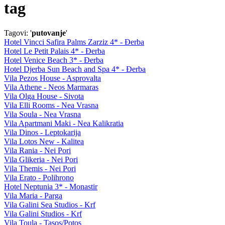
tag
Tagovi: '
putovanje
'
Hotel Vincci Safira Palms Zarziz 4* - Đerba
Hotel Le Petit Palais 4* - Đerba
Hotel Venice Beach 3* - Đerba
Hotel Djerba Sun Beach and Spa 4* - Đerba
Vila Pezos House - Asprovalta
Vila Athene - Neos Marmaras
Vila Olga House - Sivota
Vila Elli Rooms - Nea Vrasna
Vila Soula - Nea Vrasna
Vila Apartmani Maki - Nea Kalikratia
Vila Dinos - Leptokarija
Vila Lotos New - Kalitea
Vila Rania - Nei Pori
Vila Glikeria - Nei Pori
Vila Themis - Nei Pori
Vila Erato - Polihrono
Hotel Neptunia 3* - Monastir
Vila Maria - Parga
Vila Galini Sea Studios - Krf
Vila Galini Studios - Krf
Vila Toula - Tasos/Potos