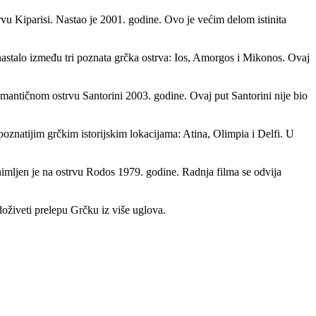
 Kiparisi. Nastao je 2001. godine. Ovo je većim delom istinita
nastalo između tri poznata grčka ostrva: Ios, Amorgos i Mikonos. Ovaj
omantičnom ostrvu Santorini 2003. godine. Ovaj put Santorini nije bio
oznatijim grčkim istorijskim lokacijama: Atina, Olimpia i Delfi. U
imljen je na ostrvu Rodos 1979. godine. Radnja filma se odvija
doživeti prelepu Grčku iz više uglova.