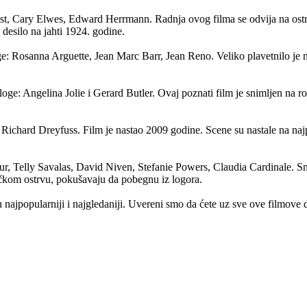
t, Cary Elwes, Edward Herrmann. Radnja ovog filma se odvija na ostrvu
desilo na jahti 1924. godine.
e: Rosanna Arguette, Jean Marc Barr, Jean Reno. Veliko plavetnilo je 
ge: Angelina Jolie i Gerard Butler. Ovaj poznati film je snimljen na r
Richard Dreyfuss. Film je nastao 2009 godine. Scene su nastale na najp
, Telly Savalas, David Niven, Stefanie Powers, Claudia Cardinale. Sn
čkom ostrvu, pokušavaju da pobegnu iz logora.
 najpopularniji i najgledaniji. Uvereni smo da ćete uz sve ove filmove 