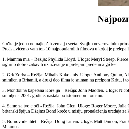
Najpozn
Grčka je jedna od najlepših zemalja sveta. SvojIm neverovatnim priro
Predstavićemo vam top 10 najpopularnijih filmova u kojoj je prelepa l
1. Mamma mia – Režija: Phyllida Lloyd. Uloge: Meryl Streep, Pierce B
sigurno dobro zabaviti uz uživanje u prelepim predelima grčke.
2. Grk Zorba – Režija: Mihalis Kakojanis. Uloge: Anthony Quinn, Ala
snimljen u Britaniji, a drugi deo filma je sniman na prelpom Kritu, i 
3. Mondolina kapetana Korelija – Režija: John Madden. Uloge: Nicolas
snimljena 2001. godine, nastala po istoimenom romanu.
4. Samo za tvoje oči - Režija: John Glen. Uloge: Roger Moore, Julia 
britanski špijun Džejms Bond kreće u misiju pronalaženja uređaja za 
5. Bornov identitet – Režija: Doug Liman. Uloge: Matt Damon, Frank
Mikonos.