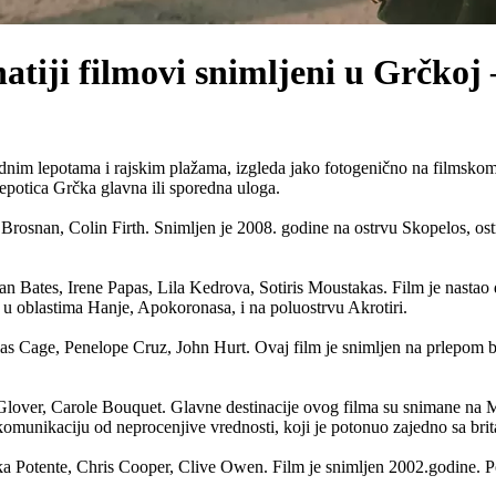
atiji filmovi snimljeni u Grčkoj 
dnim lepotama i rajskim plažama, izgleda jako fotogenično na filmskom 
epotica Grčka glavna ili sporedna uloga.
rosnan, Colin Firth. Snimljen je 2008. godine na ostrvu Skopelos, ostr
n Bates, Irene Papas, Lila Kedrova, Sotiris Moustakas. Film je nastao 
to u oblastima Hanje, Apokoronasa, i na poluostrvu Akrotiri.
 Cage, Penelope Cruz, John Hurt. Ovaj film je snimljen na prlepom bis
Glover, Carole Bouquet. Glavne destinacije ovog filma su snimane na M
komunikaciju od neprocenjive vrednosti, koji je potonuo zajedno sa br
a Potente, Chris Cooper, Clive Owen. Film je snimljen 2002.godine. P