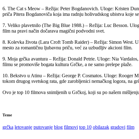
6. The Cat s Meow – Režija: Peter Bogdanovich. Uloge: Kristen Duns
priča Pitera Bogdanoviča koja ima radnju holivudskog ubistva koje se 
7. Veliko plavetnilo (The Big Blue 1988.) – Režija: Luc Besson. Ulog
film na pravi način dočarava magični podvodni svet.
8. Kolevka života (Lara Croft Tomb Raider) – Režija: Simon West. Ulo
mesto za romantičnu ljubavnu priču, već za uzbudljiv akcioni film.
9. Moja grčka avantura – Režija: Donald Petrie. Uloge: Nia Vardalos, 
filmu se promoviše bogata kultura Grčke, a ne samo prelepe plaže.
10. Bekstvo u Atinu – Režija: George P. Cosmatos. Uloge: Rooger Mur
tokom drugog svetskog rata, gde zarobljenici nemačkog logora, na gr
Ovo je top 10 filmova snimljenih u Grčkoj, koji su po našem mišljenju
Teme
grčka
letovanje
putovanje
blog
filmovi
top 10
obilazak
gradovi
film