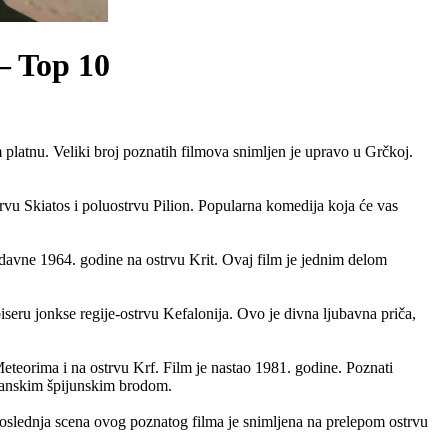
– Top 10
platnu. Veliki broj poznatih filmova snimljen je upravo u Grčkoj.
vu Skiatos i poluostrvu Pilion. Popularna komedija koja će vas
davne 1964. godine na ostrvu Krit. Ovaj film je jednim delom
eru jonkse regije-ostrvu Kefalonija. Ovo je divna ljubavna priča,
eteorima i na ostrvu Krf. Film je nastao 1981. godine. Poznati
itanskim špijunskim brodom.
oslednja scena ovog poznatog filma je snimljena na prelepom ostrvu