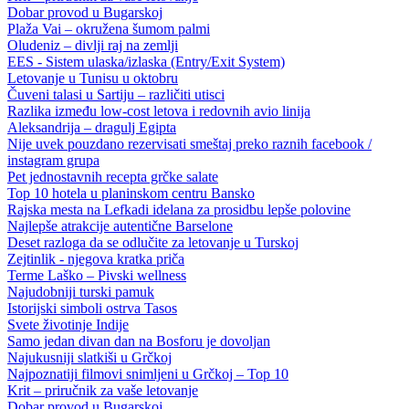
Dobar provod u Bugarskoj
Plaža Vai – okružena šumom palmi
Oludeniz – divlji raj na zemlji
EES - Sistem ulaska/izlaska (Entry/Exit System)
Letovanje u Tunisu u oktobru
Čuveni talasi u Sartiju – različiti utisci
Razlika između low-cost letova i redovnih avio linija
Aleksandrija – dragulj Egipta
Nije uvek pouzdano rezervisati smeštaj preko raznih facebook /
instagram grupa
Pet jednostavnih recepta grčke salate
Top 10 hotela u planinskom centru Bansko
Rajska mesta na Lefkadi idelana za prosidbu lepše polovine
Najlepše atrakcije autentične Barselone
Deset razloga da se odlučite za letovanje u Turskoj
Zejtinlik - njegova kratka priča
Terme Laško – Pivski wellness
Najudobniji turski pamuk
Istorijski simboli ostrva Tasos
Svete životinje Indije
Samo jedan divan dan na Bosforu je dovoljan
Najukusniji slatkiši u Grčkoj
Najpoznatiji filmovi snimljeni u Grčkoj – Top 10
Krit – priručnik za vaše letovanje
Dobar provod u Bugarskoj