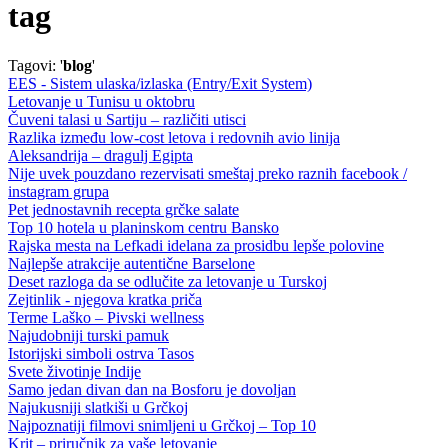
tag
Tagovi: '
blog
'
EES - Sistem ulaska/izlaska (Entry/Exit System)
Letovanje u Tunisu u oktobru
Čuveni talasi u Sartiju – različiti utisci
Razlika između low-cost letova i redovnih avio linija
Aleksandrija – dragulj Egipta
Nije uvek pouzdano rezervisati smeštaj preko raznih facebook /
instagram grupa
Pet jednostavnih recepta grčke salate
Top 10 hotela u planinskom centru Bansko
Rajska mesta na Lefkadi idelana za prosidbu lepše polovine
Najlepše atrakcije autentične Barselone
Deset razloga da se odlučite za letovanje u Turskoj
Zejtinlik - njegova kratka priča
Terme Laško – Pivski wellness
Najudobniji turski pamuk
Istorijski simboli ostrva Tasos
Svete životinje Indije
Samo jedan divan dan na Bosforu je dovoljan
Najukusniji slatkiši u Grčkoj
Najpoznatiji filmovi snimljeni u Grčkoj – Top 10
Krit – priručnik za vaše letovanje